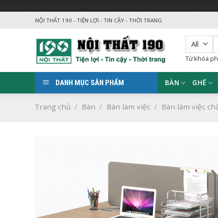
google-site-verification=508gMF1FIWwUxPswxx9OuQFXg9sf
NỘI THẤT 190 - TIỆN LỢI - TIN CẬY - THỜI TRANG
T
k
Từ khóa ph
BÀN
GHẾ
DANH MỤC SẢN PHẨM
Trang chủ
/
Bàn
/
Bàn làm việc
/
Bàn làm việc ch