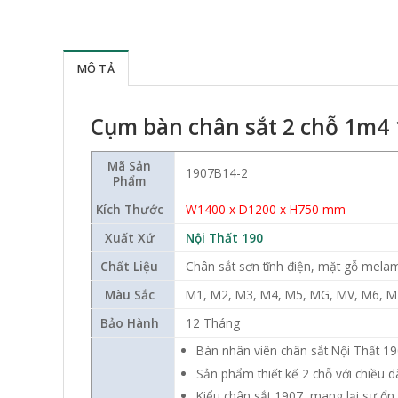
MÔ TẢ
Cụm bàn chân sắt 2 chỗ 1m4
Mã Sản
1907B14-2
Phẩm
Kích Thước
W14
00 x D1200 x H750 mm
Xuất Xứ
Nội Thất 190
Chất Liệu
Chân sắt sơn tĩnh điện, mặt gỗ mela
Màu Sắc
M1, M2, M3, M4, M5, MG, MV, M6, 
Bảo Hành
12 Tháng
Bàn nhân viên chân sắt Nội Thất 1
Sản phẩm thiết kế 2 chỗ với chiều d
Kiểu chân sắt 1907, mang lại sự ổ