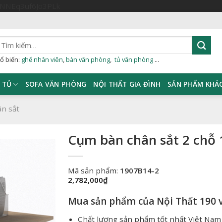
Skip
sNNEq3uf6Jo3PLk
to
content
ìm
iếm:
ổ biến:
ghế nhân viên
,
bàn văn phòng
,
tủ văn phòng
...
TỦ
SOFA VĂN PHÒNG
NỘI THẤT GIA ĐÌNH
SẢN PHẨM KHÁ
ân sắt
Cụm bàn chân sắt 2 chỗ
Mã sản phẩm:
1907B14-2
2,782,000
₫
Mua sản phẩm của Nội Thất 190 v
Chất lượng sản phẩm tốt nhất Việt Nam