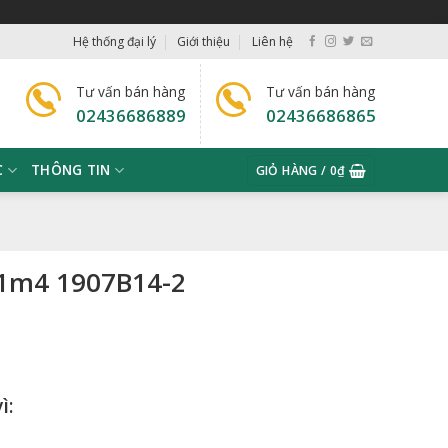
Hệ thống đại lý
Giới thiệu
Liên hệ
Tư vấn bán hàng
Tư vấn bán hàng
02436686889
02436686865
C
THÔNG TIN
GIỎ HÀNG /
0
₫
 1m4 1907B14-2
ì: