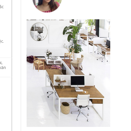
ắc
ệc.
i,
văn