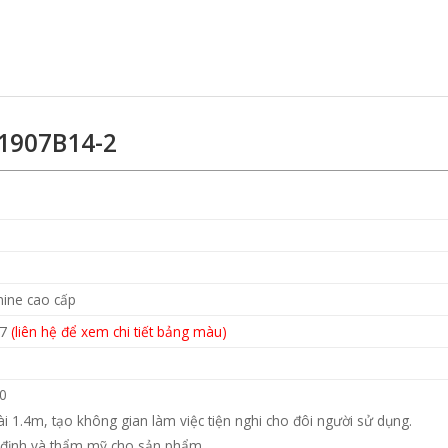
 1907B14-2
mine cao cấp
M7
(liên hệ để xem chi tiết bảng màu)
90
ài 1.4m, tạo không gian làm việc tiện nghi cho đôi người sử dụng.
n định và thẩm mỹ cho sản phẩm.