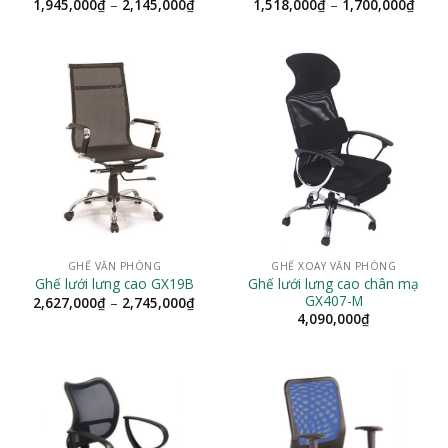
Khoảng
Khoả
1,945,000
₫
–
2,145,000
₫
1,518,000
₫
–
1,700,000
₫
giá:
giá:
từ
từ
1,945,000₫
1,51
đến
đến
2,145,000₫
1,70
GHẾ VĂN PHÒNG
GHẾ XOAY VĂN PHÒNG
Ghế lưới lưng cao chân mạ
Ghế lưới lưng cao GX19B
GX407-M
Khoảng
2,627,000
₫
–
2,745,000
₫
giá:
4,090,000
₫
từ
2,627,000₫
đến
2,745,000₫