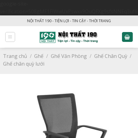
google-site-
verification=508gMF1FIWwUxPswxx9OuQFXg9sfsNNEq3uf6
Skip
NỘI THẤT 190 - TIỆN LỢI - TIN CẬY - THỜI TRANG
to
content
Trang chủ
/
Ghế
/
Ghế Văn Phòng
/
Ghế Chân Quỳ
/
Ghế chân quỳ lưới