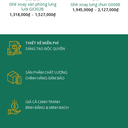
Ghế xoay văn phòng lưng
Ghế xoay lưng chun GX06B
lưới GX302B
Khoả
1,945,000
₫
–
2,127,000
₫
giá:
Khoảng
1,318,000
₫
–
1,527,000
₫
từ
giá:
1,94
từ
đến
1,318,000₫
2,12
đến
1,527,000₫
THIẾT KẾ MIỄN PHÍ
SÁNG TẠO ĐỘC QUYỀN
SẢN PHẨM CHẤT LƯỢNG
CHÍNH HÃNG ĐẢM BẢO
GIÁ CẢ CẠNH TRANH
BÌNH ĐẲNG & MINH BẠCH