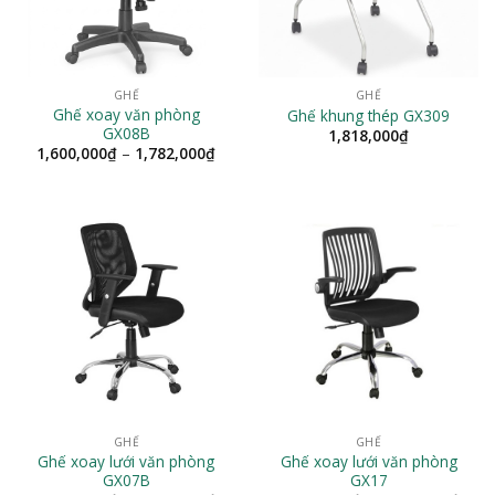
GHẾ
GHẾ
Ghế xoay văn phòng
Ghế khung thép GX309
GX08B
1,818,000
₫
Khoảng
1,600,000
₫
–
1,782,000
₫
giá:
từ
1,600,000₫
đến
1,782,000₫
GHẾ
GHẾ
Ghế xoay lưới văn phòng
Ghế xoay lưới văn phòng
GX07B
GX17