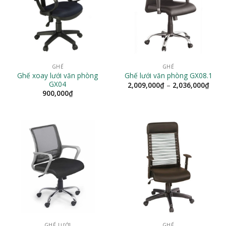
GHẾ
GHẾ
Ghế xoay lưới văn phòng
Ghế lưới văn phòng GX08.1
GX04
Khoả
2,009,000
₫
–
2,036,000
₫
giá:
900,000
₫
từ
2,00
đến
2,03
GHẾ LƯỚI
GHẾ