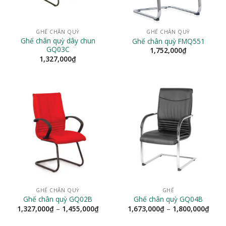
GHẾ CHÂN QUỲ
GHẾ CHÂN QUỲ
Ghế chân quỳ dây chun
Ghế chân quỳ FMQ551
GQ03C
1,752,000
₫
1,327,000
₫
GHẾ CHÂN QUỲ
GHẾ
Ghế chân quỳ GQ02B
Ghế chân quỳ GQ04B
Khoảng
Khoả
1,327,000
₫
–
1,455,000
₫
1,673,000
₫
–
1,800,000
₫
giá:
giá:
từ
từ