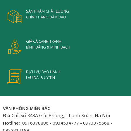
SẢN PHẨM CHẤT LƯỢNG
CHÍNH HÃNG ĐẢM BẢO
GIÁ CẢ CẠNH TRANH
BÌNH ĐẲNG & MINH BẠCH
DỊCH VỤ BẢO HÀNH
LÂU DÀI & UY TÍN
VĂN PHÒNG MIỀN BẮC
Địa Chỉ
: Số 348A Giải Phóng, Thanh Xuân, Hà Nội
Hotline:
0916378886 - 0934534777 - 0973375668 -
0932317198