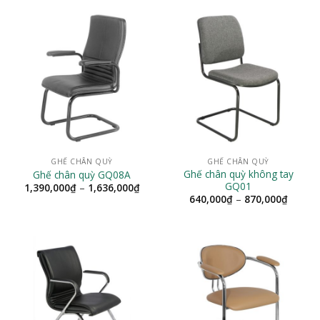
1,327,000₫
1,67
đến
đến
1,455,000₫
1,80
GHẾ CHÂN QUỲ
GHẾ CHÂN QUỲ
Ghế chân quỳ không tay
Ghế chân quỳ GQ08A
GQ01
Khoảng
1,390,000
₫
–
1,636,000
₫
giá:
Khoản
640,000
₫
–
870,000
₫
từ
giá:
1,390,000₫
từ
đến
640,00
1,636,000₫
đến
870,00