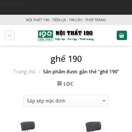
google-site-
verification=508gMF1FIWwUxPswxx9OuQFXg9sfsNNEq3uf6
Skip
NỘI THẤT 190 - TIỆN LỢI - TIN CẬY - THỜI TRANG
to
content
ghế 190
Trang chủ
/
Sản phẩm được gắn thẻ “ghế 190”
LỌC