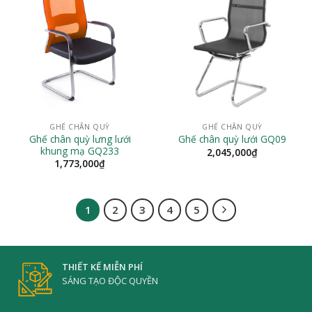
GHẾ CHÂN QUỲ
GHẾ CHÂN QUỲ
Ghế chân quỳ lưng lưới
Ghế chân quỳ lưới GQ09
khung mạ GQ233
2,045,000
₫
1,773,000
₫
1
2
3
4
5
THIẾT KẾ MIỄN PHÍ
SÁNG TẠO ĐỘC QUYỀN