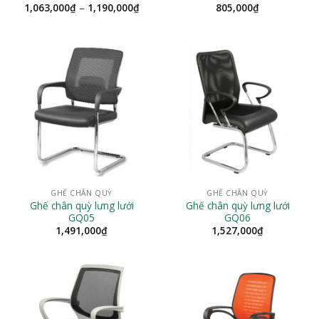
Khoảng
1,063,000
₫
–
1,190,000
₫
805,000
₫
giá:
từ
1,063,000₫
đến
1,190,000₫
GHẾ CHÂN QUỲ
GHẾ CHÂN QUỲ
Ghế chân quỳ lưng lưới
Ghế chân quỳ lưng lưới
GQ05
GQ06
1,491,000
₫
1,527,000
₫