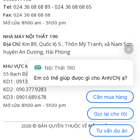
Tel:
024. 36 68 68 89 - 024. 36 68 68 65
Fax:
024. 36 68 68 08
Mở cửa: 8h00 am - 5h30 pm
NHÀ MÁY NỘI THẤT 190
Địa Chỉ:
Km 89, Quốc lộ 5 , Thôn Mỹ Tranh, xã Nam Sơn,
huyện An Dương, Hải Phòng
KHU VỰC MIỀN NAM
Nội Thất 190
55 Bạch Đằng, Phường 15, Bình Thạnh-HCM
Em có thể giúp được gì cho Anh/Chị ạ? 
KD1 : 0913.922.926
KD2 : 090.377.9283
Cần mua hàng
KD3 : 0901.689.678
Mở cửa: 8h00 am - 5h30 pm
Gọi lại cho tôi
2026 © BẢN QUYỀN THUỘC VỀ
NỘI THẤT 190
Tư vấn dự án