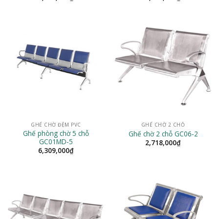
GHẾ CHỜ ĐỆM PVC
GHẾ CHỜ 2 CHỖ
Ghế phòng chờ 5 chỗ
Ghế chờ 2 chỗ GC06-2
GC01MD-5
2,718,000
₫
6,309,000
₫