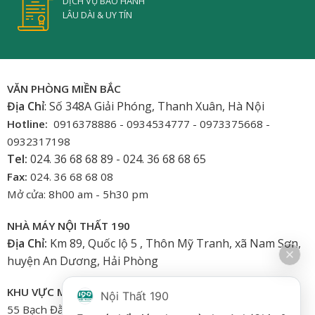
DỊCH VỤ BẢO HÀNH
LÂU DÀI & UY TÍN
VĂN PHÒNG MIỀN BẮC
Địa Chỉ
: Số 348A Giải Phóng, Thanh Xuân, Hà Nội
Hotline:
0916378886 - 0934534777 - 0973375668 -
0932317198
Tel:
024. 36 68 68 89 - 024. 36 68 68 65
Fax:
024. 36 68 68 08
Mở cửa: 8h00 am - 5h30 pm
NHÀ MÁY NỘI THẤT 190
Địa Chỉ:
Km 89, Quốc lộ 5 , Thôn Mỹ Tranh, xã Nam Sơn,
huyện An Dương, Hải Phòng
KHU VỰC MIỀN NAM
Nội Thất 190
55 Bạch Đằng, Phường 15, Bình Thạnh-HCM