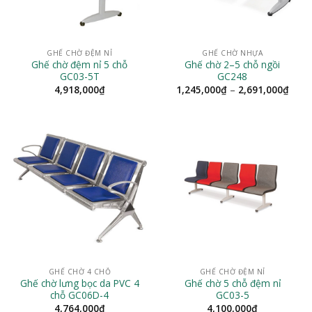
GHẾ CHỜ ĐỆM NỈ
GHẾ CHỜ NHỰA
Ghế chờ đệm nỉ 5 chỗ
Ghế chờ 2–5 chỗ ngồi
GC03-5T
GC248
Khoả
4,918,000
₫
1,245,000
₫
–
2,691,000
₫
giá:
từ
1,24
đến
2,69
GHẾ CHỜ 4 CHỖ
GHẾ CHỜ ĐỆM NỈ
Ghế chờ lưng bọc da PVC 4
Ghế chờ 5 chỗ đệm nỉ
chỗ GC06D-4
GC03-5
4,764,000
₫
4,100,000
₫