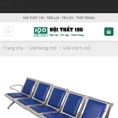
google-site-
verification=508gMF1FIWwUxPswxx9OuQFXg9sfsNNEq3uf6
Skip
NỘI THẤT 190 - TIỆN LỢI - TIN CẬY - THỜI TRANG
to
content
Trang chủ
/
Ghế băng chờ
/
Ghế chờ 5 chỗ