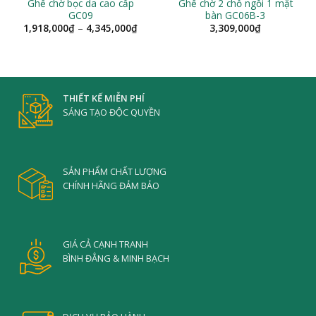
Ghế chờ bọc da cao cấp
Ghế chờ 2 chỗ ngồi 1 mặt
GC09
bàn GC06B-3
Khoảng
1,918,000
₫
–
4,345,000
₫
3,309,000
₫
giá:
từ
1,918,000₫
đến
4,345,000₫
THIẾT KẾ MIỄN PHÍ
SÁNG TẠO ĐỘC QUYỀN
SẢN PHẨM CHẤT LƯỢNG
CHÍNH HÃNG ĐẢM BẢO
GIÁ CẢ CẠNH TRANH
BÌNH ĐẲNG & MINH BẠCH