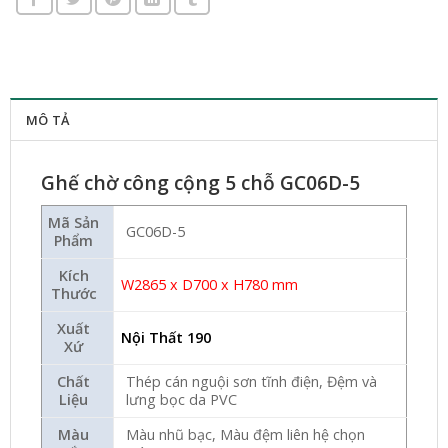
MÔ TẢ
Ghế chờ công cộng 5 chỗ GC06D-5
Mã Sản
GC06D-5
Phẩm
Kích
W2865 x D700 x H780 mm
Thước
Xuất
Nội Thất 190
Xứ
Chất
Thép cán nguội sơn tĩnh điện, Đệm và
Liệu
lưng bọc da PVC
Màu
Màu nhũ bạc, Màu đệm liên hệ chọn