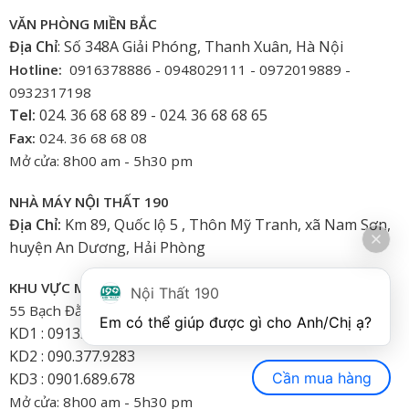
VĂN PHÒNG MIỀN BẮC
Địa Chỉ
: Số 348A Giải Phóng, Thanh Xuân, Hà Nội
Hotline:
0916378886 - 0948029111 - 0972019889 -
0932317198
Tel:
024. 36 68 68 89 - 024. 36 68 68 65
Fax:
024. 36 68 68 08
Mở cửa: 8h00 am - 5h30 pm
NHÀ MÁY NỘI THẤT 190
Địa Chỉ:
Km 89, Quốc lộ 5 , Thôn Mỹ Tranh, xã Nam Sơn,
huyện An Dương, Hải Phòng
KHU VỰC MIỀN NAM
Nội Thất 190
55 Bạch Đằng, Phường 15, Bình Thạnh-HCM
Em có thể giúp được gì cho Anh/Chị ạ? 
KD1 : 0913.922.926
KD2 : 090.377.9283
Cần mua hàng
KD3 : 0901.689.678
Mở cửa: 8h00 am - 5h30 pm