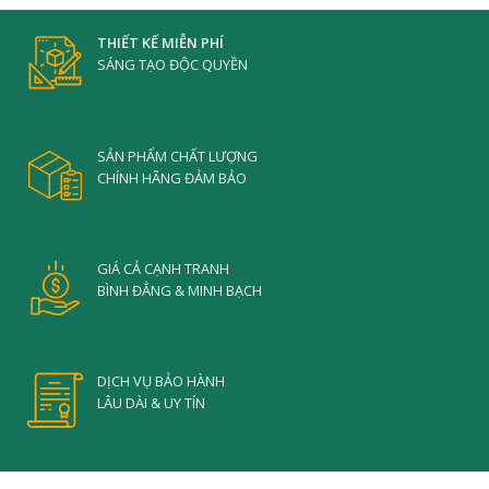
THIẾT KẾ MIỄN PHÍ
SÁNG TẠO ĐỘC QUYỀN
SẢN PHẨM CHẤT LƯỢNG
CHÍNH HÃNG ĐẢM BẢO
GIÁ CẢ CẠNH TRANH
BÌNH ĐẲNG & MINH BẠCH
DỊCH VỤ BẢO HÀNH
LÂU DÀI & UY TÍN