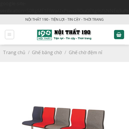
google-site-
verification=508gMF1FIWwUxPswxx9OuQFXg9sfsNNEq3uf6
Skip
NỘI THẤT 190 - TIỆN LỢI - TIN CẬY - THỜI TRANG
to
content
Trang chủ
/
Ghế băng chờ
/
Ghế chờ đệm nỉ