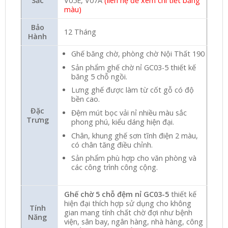
Sắc
V05E, V07A
(liên hệ để xem chi tiết bảng
màu)
Bảo
12 Tháng
Hành
Ghế băng chờ, phòng chờ Nội Thất 190
Sản phẩm ghế chờ nỉ GC03-5 thiết kế
băng 5 chỗ ngồi.
Lưng ghế được làm từ cốt gỗ có độ
bền cao.
Đặc
Đệm mút bọc vải nỉ nhiều màu sắc
Trưng
phong phú, kiểu dáng hiện đại.
Chân, khung ghế sơn tĩnh điện 2 màu,
có chân tăng điều chỉnh.
Sản phẩm phù hợp cho văn phòng và
các công trình công cộng.
Ghế chờ 5 chỗ đệm nỉ GC03-5
thiết kế
hiện đại thích hợp sử dụng cho không
Tính
gian mang tính chất chờ đợi như bệnh
Năng
viện, sân bay, ngân hàng, nhà hàng, công