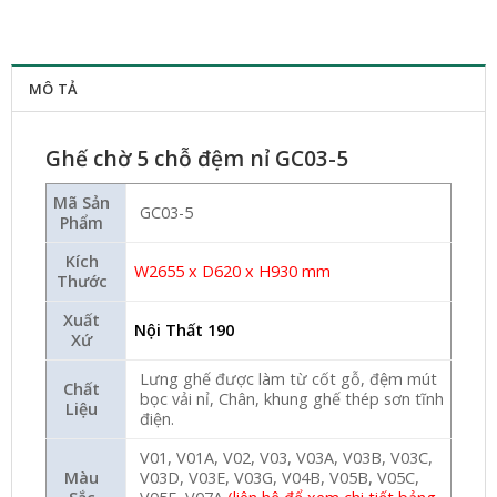
MÔ TẢ
Ghế chờ 5 chỗ đệm nỉ GC03-5
Mã Sản
GC03-5
Phẩm
Kích
W2655 x D620 x H930 mm
Thước
Xuất
Nội Thất 190
Xứ
Lưng ghế được làm từ cốt gỗ, đệm mút
Chất
bọc vải nỉ, Chân, khung ghế thép sơn tĩnh
Liệu
điện.
V01, V01A, V02, V03, V03A, V03B, V03C,
Màu
V03D, V03E, V03G, V04B, V05B, V05C,