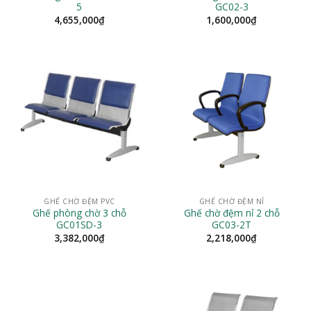
5
GC02-3
4,655,000
₫
1,600,000
₫
GHẾ CHỜ ĐỆM PVC
GHẾ CHỜ ĐỆM NỈ
Ghế phòng chờ 3 chỗ
Ghế chờ đệm nỉ 2 chỗ
GC01SD-3
GC03-2T
3,382,000
₫
2,218,000
₫