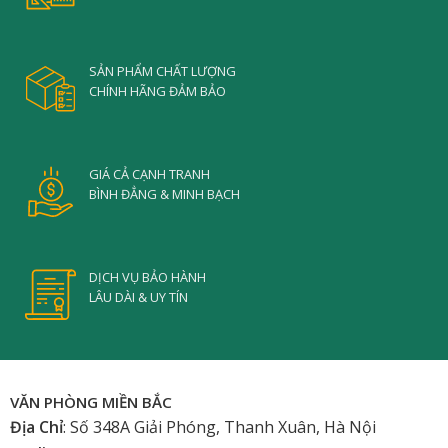
SẢN PHẨM CHẤT LƯỢNG
CHÍNH HÃNG ĐẢM BẢO
GIÁ CẢ CẠNH TRANH
BÌNH ĐẲNG & MINH BẠCH
DỊCH VỤ BẢO HÀNH
LÂU DÀI & UY TÍN
VĂN PHÒNG MIỀN BẮC
Địa Chỉ
: Số 348A Giải Phóng, Thanh Xuân, Hà Nội