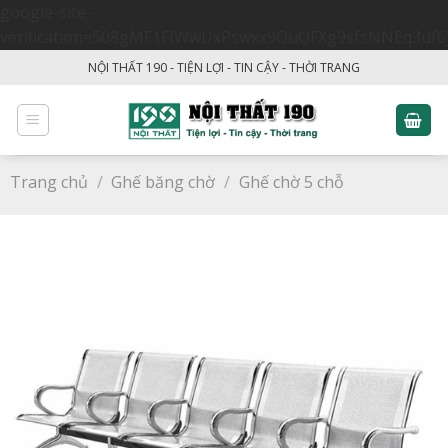
google-site-
verification=508gMF1FIWwUxPswxx9OuQFXg9sfsNNEq3uf6
Skip
NỘI THẤT 190 - TIỆN LỢI - TIN CẬY - THỜI TRANG
to
content
Trang chủ
/
Ghế băng chờ
/
Ghế chờ 5 chỗ