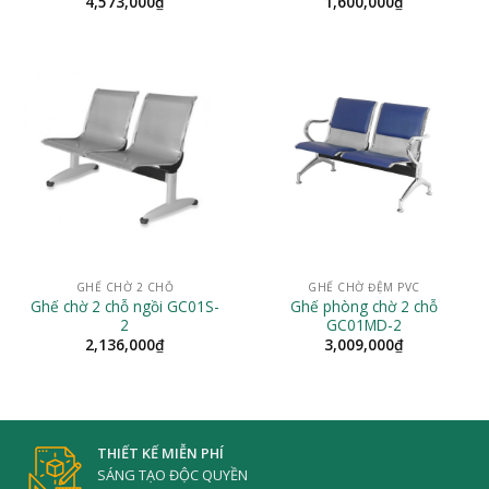
4,573,000
₫
1,600,000
₫
GHẾ CHỜ 2 CHỖ
GHẾ CHỜ ĐỆM PVC
Ghế chờ 2 chỗ ngồi GC01S-
Ghế phòng chờ 2 chỗ
2
GC01MD-2
2,136,000
₫
3,009,000
₫
THIẾT KẾ MIỄN PHÍ
SÁNG TẠO ĐỘC QUYỀN