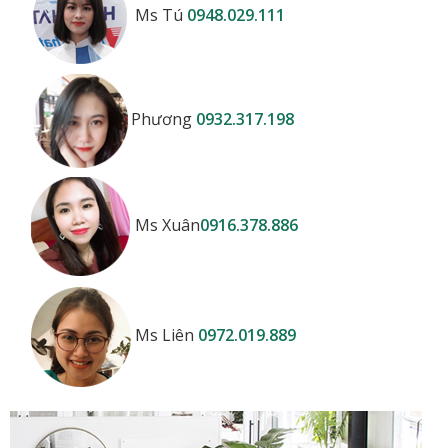
Ms Tú
0948.029.111
Phương
0932.317.198
Ms Xuân
0916.378.886
Ms Liên
0972.019.889