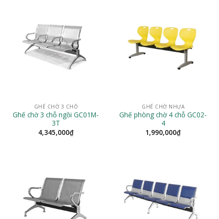
GHẾ CHỜ 3 CHỖ
GHẾ CHỜ NHỰA
Ghế chờ 3 chỗ ngồi GC01M-
Ghế phòng chờ 4 chỗ GC02-
3T
4
4,345,000
₫
1,990,000
₫