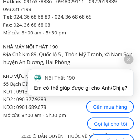
Hotline:
0916378886 - 0948029111 - 0972019889 -
0932317198
Tel:
024. 36 68 68 89 - 024. 36 68 68 65
Fax:
024. 36 68 68 08
Mở cửa: 8h00 am - 5h30 pm
NHÀ MÁY NỘI THẤT 190
Địa Chỉ:
Km 89, Quốc lộ 5 , Thôn Mỹ Tranh, xã Nam Sơn,
huyện An Dương, Hải Phòng
KHU VỰC MIỀN NAM
Nội Thất 190
55 Bạch Đằng, Phường 15, Bình Thạnh-HCM
Em có thể giúp được gì cho Anh/Chị ạ? 
KD1 : 0913.922.926
KD2 : 090.377.9283
Cần mua hàng
KD3 : 0901.689.678
Mở cửa: 8h00 am - 5h30 pm
Gọi lại cho tôi
2026 © BẢN QUYỀN THUỘC VỀ
NỘI THẤT 190