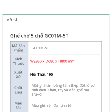
MÔ TẢ
Ghế chờ 5 chỗ GC01M-5T
Mã Sản
GC01M-5T
Phẩm
Kích
W2980 x D680 x H800 mm
Thước
Xuất
Nội Thất 190
Xứ
Mặt ghế làm bằng tấm thép đột lỗ sơn
Chất
tĩnh điện. Chân, tay và viền ghế mạ
Liệu
3Ni+Cr
Màu
Màu ghi hiện đại, tinh tế
Sắc