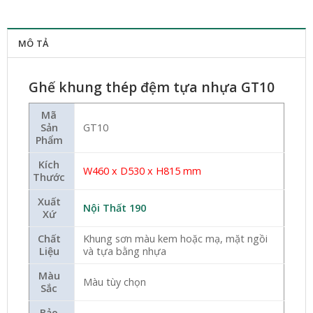
MÔ TẢ
Ghế khung thép đệm tựa nhựa GT10
Mã
Sản
GT10
Phẩm
Kích
W460 x D530 x H815 mm
Thước
Xuất
Nội Thất 190
Xứ
Chất
Khung sơn màu kem hoặc mạ, mặt ngồi
Liệu
và tựa bằng nhựa
Màu
Màu tùy chọn
Sắc
Bảo