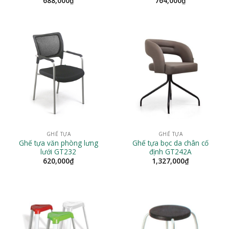
688,000
₫
764,000
₫
GHẾ TỰA
GHẾ TỰA
Ghế tựa văn phòng lưng
Ghế tựa bọc da chân cố
lưới GT232
định GT242A
620,000
₫
1,327,000
₫