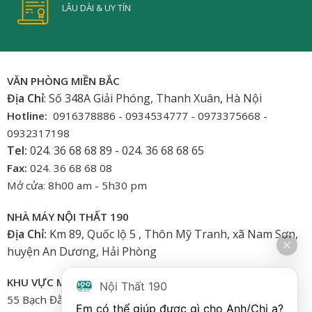
LÂU DÀI & UY TÍN
VĂN PHÒNG MIỀN BẮC
Địa Chỉ
: Số 348A Giải Phóng, Thanh Xuân, Hà Nội
Hotline:
0916378886 - 0934534777 - 0973375668 -
0932317198
Tel:
024. 36 68 68 89 - 024. 36 68 68 65
Fax:
024. 36 68 68 08
Mở cửa: 8h00 am - 5h30 pm
NHÀ MÁY NỘI THẤT 190
Địa Chỉ:
Km 89, Quốc lộ 5 , Thôn Mỹ Tranh, xã Nam Sơn,
huyện An Dương, Hải Phòng
KHU VỰC MIỀN NAM
Nội Thất 190
55 Bạch Đằng, Phường 15, Bình Thạnh-HCM
Em có thể giúp được gì cho Anh/Chị ạ? 