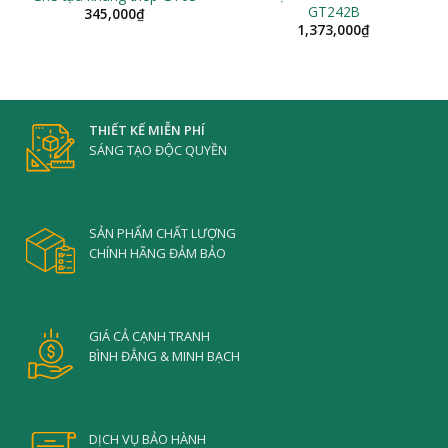
GT242B
345,000
₫
1,373,000
₫
THIẾT KẾ MIỄN PHÍ
SÁNG TẠO ĐỘC QUYỀN
SẢN PHẨM CHẤT LƯỢNG
CHÍNH HÃNG ĐẢM BẢO
GIÁ CẢ CẠNH TRANH
BÌNH ĐẲNG & MINH BẠCH
DỊCH VỤ BẢO HÀNH