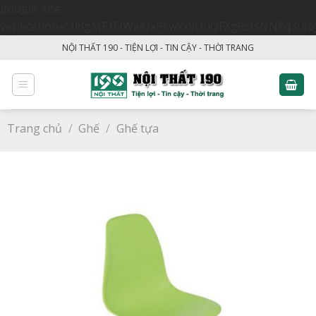
google-site-
verification=508gMF1FIWwUxPswxx9OuQFXg9sfsNNEq3uf6
Skip
NỘI THẤT 190 - TIỆN LỢI - TIN CẬY - THỜI TRANG
to
content
Trang chủ
/
Ghế
/
Ghế tựa