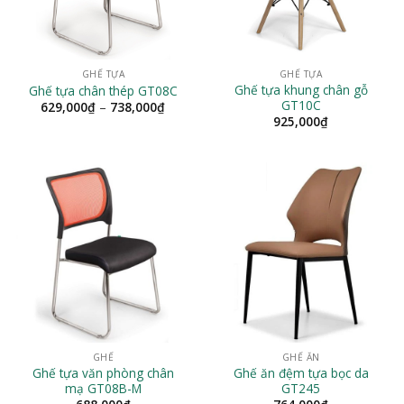
GHẾ TỰA
GHẾ TỰA
Ghế tựa khung chân gỗ
Ghế tựa chân thép GT08C
GT10C
Khoảng
629,000
₫
–
738,000
₫
giá:
925,000
₫
từ
629,000₫
đến
738,000₫
GHẾ
GHẾ ĂN
Ghế tựa văn phòng chân
Ghế ăn đệm tựa bọc da
mạ GT08B-M
GT245