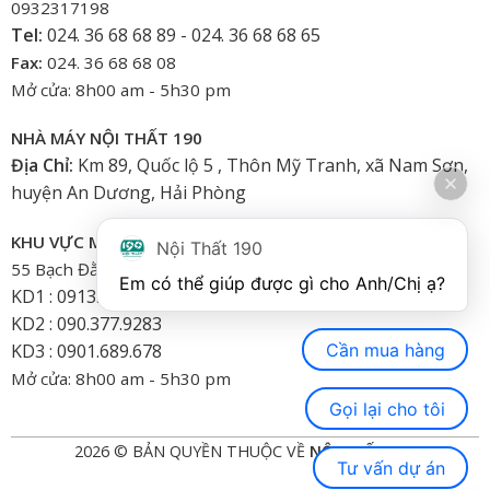
0932317198
Tel:
024. 36 68 68 89 - 024. 36 68 68 65
Fax:
024. 36 68 68 08
Mở cửa: 8h00 am - 5h30 pm
NHÀ MÁY NỘI THẤT 190
Địa Chỉ:
Km 89, Quốc lộ 5 , Thôn Mỹ Tranh, xã Nam Sơn,
huyện An Dương, Hải Phòng
KHU VỰC MIỀN NAM
Nội Thất 190
55 Bạch Đằng, Phường 15, Bình Thạnh-HCM
Em có thể giúp được gì cho Anh/Chị ạ? 
KD1 : 0913.922.926
KD2 : 090.377.9283
Cần mua hàng
KD3 : 0901.689.678
Mở cửa: 8h00 am - 5h30 pm
Gọi lại cho tôi
2026 © BẢN QUYỀN THUỘC VỀ
NỘI THẤT 190
Tư vấn dự án