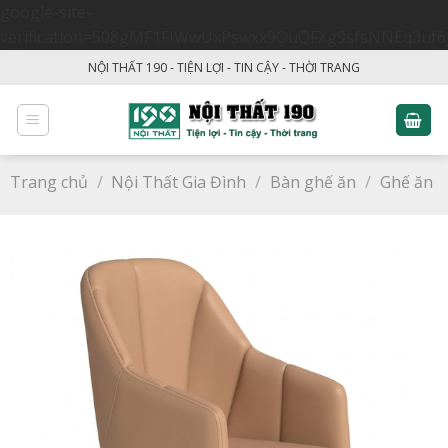
google-site-
verification=508gMF1FIWwUxPswxx9OuQFXg9sfsNNEq3uf6
Skip
NỘI THẤT 190 - TIỆN LỢI - TIN CẬY - THỜI TRANG
to
content
Trang chủ
/
Nội Thất Gia Đình
/
Bàn ghế ăn
/
Ghế ăn