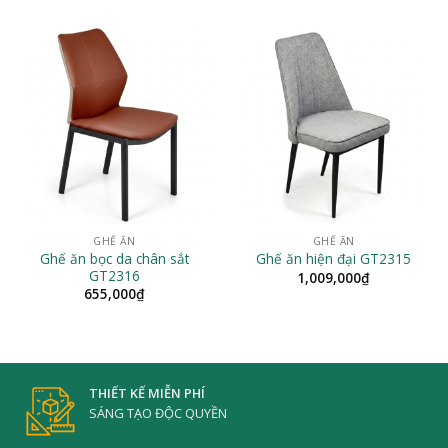
GHẾ ĂN
GHẾ ĂN
Ghế ăn bọc da chân sắt
Ghế ăn hiện đại GT2315
GT2316
1,009,000
₫
655,000
₫
THIẾT KẾ MIỄN PHÍ
SÁNG TẠO ĐỘC QUYỀN