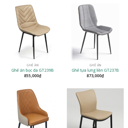
GHẾ ĂN
GHẾ ĂN
Ghế ăn bọc da GT239B
Ghế tựa lưng liền GT237B
855,000
₫
873,000
₫