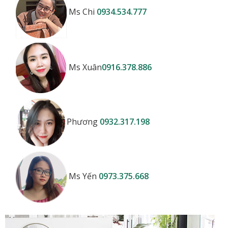
Ms Chi
0934.534.777
Ms Xuân
0916.378.886
Phương
0932.317.198
Ms Yến
0973.375.668