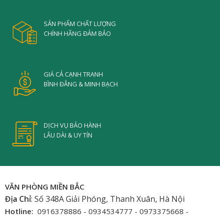
SẢN PHẨM CHẤT LƯỢNG
CHÍNH HÃNG ĐẢM BẢO
GIÁ CẢ CẠNH TRANH
BÌNH ĐẲNG & MINH BẠCH
DỊCH VỤ BẢO HÀNH
LÂU DÀI & UY TÍN
VĂN PHÒNG MIỀN BẮC
Địa Chỉ
: Số 348A Giải Phóng, Thanh Xuân, Hà Nội
Hotline:
0916378886 - 0934534777 - 0973375668 -