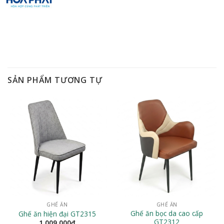
SẢN PHẨM TƯƠNG TỰ
GHẾ ĂN
GHẾ ĂN
Ghế ăn bọc da cao cấp
Ghế ăn hiện đại GT2315
GT2312
1,009,000
₫