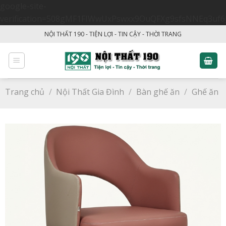
google-site-
verification=508gMF1FIWwUxPswxx9OuQFXg9sfsNNEq3uf6
Skip
NỘI THẤT 190 - TIỆN LỢI - TIN CẬY - THỜI TRANG
to
content
Trang chủ
/
Nội Thất Gia Đình
/
Bàn ghế ăn
/
Ghế ăn