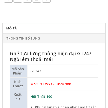
MÔ TẢ
THÔNG TIN BỔ SUNG
Ghế tựa lưng thủng hiện đại GT247 –
Ngồi êm thoải mái
Mã Sản
GT247
Phẩm
Kích
W530 x D580 x H820 mm
Thước
Xuất
Nội Thất 190
Xứ
Khung lưng và chân ghế:
Làm từ sắt