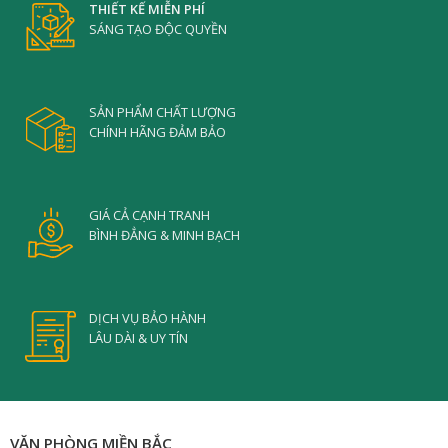
THIẾT KẾ MIỄN PHÍ
SÁNG TẠO ĐỘC QUYỀN
SẢN PHẨM CHẤT LƯỢNG
CHÍNH HÃNG ĐẢM BẢO
GIÁ CẢ CẠNH TRANH
BÌNH ĐẲNG & MINH BẠCH
DỊCH VỤ BẢO HÀNH
LÂU DÀI & UY TÍN
VĂN PHÒNG MIỀN BẮC