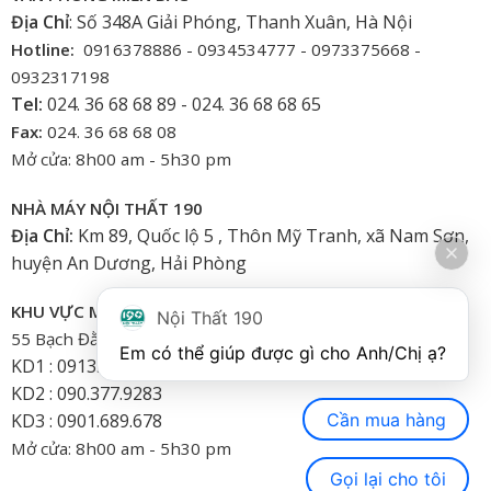
Địa Chỉ
: Số 348A Giải Phóng, Thanh Xuân, Hà Nội
Hotline:
0916378886 - 0934534777 - 0973375668 -
0932317198
Tel:
024. 36 68 68 89 - 024. 36 68 68 65
Fax:
024. 36 68 68 08
Mở cửa: 8h00 am - 5h30 pm
NHÀ MÁY NỘI THẤT 190
Địa Chỉ:
Km 89, Quốc lộ 5 , Thôn Mỹ Tranh, xã Nam Sơn,
huyện An Dương, Hải Phòng
KHU VỰC MIỀN NAM
Nội Thất 190
55 Bạch Đằng, Phường 15, Bình Thạnh-HCM
Em có thể giúp được gì cho Anh/Chị ạ? 
KD1 : 0913.922.926
KD2 : 090.377.9283
Cần mua hàng
KD3 : 0901.689.678
Mở cửa: 8h00 am - 5h30 pm
Gọi lại cho tôi