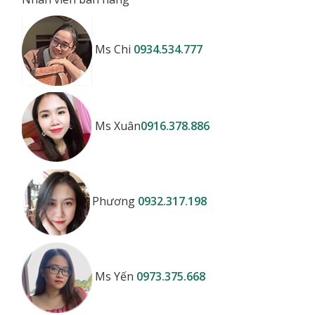
Ms Chi
0934.534.777
Ms Xuân
0916.378.886
Phương
0932.317.198
Ms Yến
0973.375.668