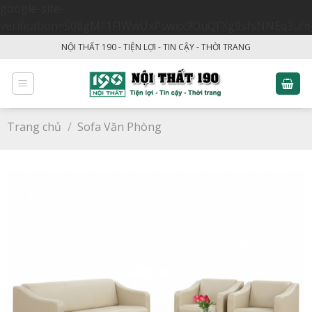
google-site-
verification=508gMF1FIWwUxPswxx9OuQFXg9sfsNNEq3uf6
Skip
NỘI THẤT 190 - TIỆN LỢI - TIN CẬY - THỜI TRANG
to
content
Trang chủ
/
Sofa Văn Phòng