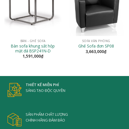
BÀN - GHẾ SOFA
SOFA VĂN PHÒNG
Bàn sofa khung sắt hộp
Ghế Sofa đơn SP08
mặt đá BSP241N-D
3,663,000
₫
1,591,000
₫
THIẾT KẾ MIỄN PHÍ
SÁNG TẠO ĐỘC QUYỀN
SẢN PHẨM CHẤT LƯỢNG
CHÍNH HÃNG ĐẢM BẢO