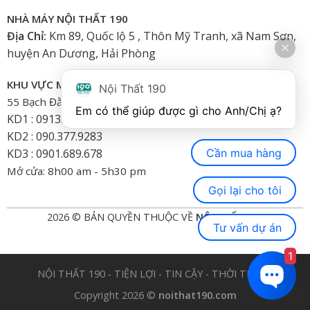
NHÀ MÁY NỘI THẤT 190
Địa Chỉ:
Km 89, Quốc lộ 5 , Thôn Mỹ Tranh, xã Nam Sơn,
huyện An Dương, Hải Phòng
KHU VỰC MIỀN NAM
Nội Thất 190
55 Bạch Đằng, Phường 15, Bình Thạnh-HCM
Em có thể giúp được gì cho Anh/Chị ạ? 
KD1 : 0913.922.926
KD2 : 090.377.9283
Cần mua hàng
KD3 : 0901.689.678
Mở cửa: 8h00 am - 5h30 pm
Gọi lại cho tôi
2026 © BẢN QUYỀN THUỘC VỀ
NỘI THẤT 190
Tư vấn dự án
1
NỘI THẤT 190 - TIỆN LỢI - TIN CẬY - THỜI TRANG
Copyright 2026 ©
noithat190.com