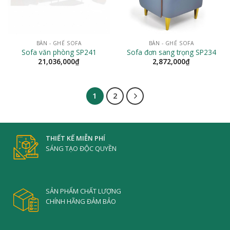
BÀN - GHẾ SOFA
BÀN - GHẾ SOFA
Sofa văn phòng SP241
Sofa đơn sang trọng SP234
21,036,000
₫
2,872,000
₫
1
2
THIẾT KẾ MIỄN PHÍ
SÁNG TẠO ĐỘC QUYỀN
SẢN PHẨM CHẤT LƯỢNG
CHÍNH HÃNG ĐẢM BẢO