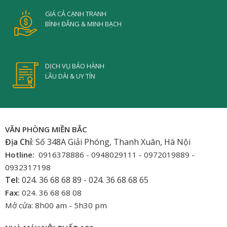
GIÁ CẢ CẠNH TRANH
BÌNH ĐẲNG & MINH BẠCH
DỊCH VỤ BẢO HÀNH
LÂU DÀI & UY TÍN
VĂN PHÒNG MIỀN BẮC
Địa Chỉ
: Số 348A Giải Phóng, Thanh Xuân, Hà Nội
Hotline:
0916378886 - 0948029111 - 0972019889 -
0932317198
Tel:
024. 36 68 68 89 - 024. 36 68 68 65
Fax:
024. 36 68 68 08
Mở cửa: 8h00 am - 5h30 pm