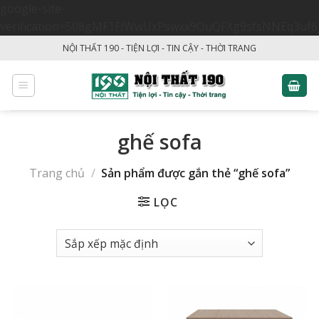
google-site-
verification=508gMF1FIWwUxPswxx9OuQFXg9sfsNNEq3uf6
Skip
NỘI THẤT 190 - TIỆN LỢI - TIN CẬY - THỜI TRANG
to
content
ghế sofa
Trang chủ
/
Sản phẩm được gắn thẻ “ghế sofa”
LỌC