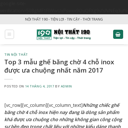
google-site-
verification=508gMF1FIWwUxPswxx9OuQFXg9sfsNNEq3uf6
Skip
NỘI THẤT 190 - TIỆN LỢI - TIN CẬY - THỜI TRANG
to
content
TIN NỘI THẤT
Top 3 mẫu ghế băng chờ 4 chỗ inox
được ưa chuộng nhất năm 2017
POSTED ON
14 THÁNG 4, 2017
BY
ADMIN
[vc_row][vc_column][vc_column_text]
Những chiếc ghế
băng chờ 4 chỗ inox hiện nay đang là dòng sản phẩm
khá được ưa chuộng cho những không gian công cộng
sự bền đẹp trong chất liệu với những kiểu dáng thanh