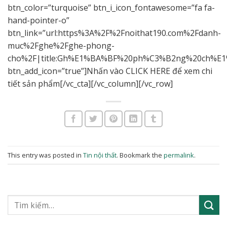
btn_color=”turquoise” btn_i_icon_fontawesome=”fa fa-
hand-pointer-o”
btn_link=”url:https%3A%2F%2Fnoithat190.com%2Fdanh-
muc%2Fghe%2Fghe-phong-
cho%2F|title:Gh%E1%BA%BF%20ph%C3%B2ng%20ch%E1%
btn_add_icon=”true”]Nhấn vào CLICK HERE để xem chi
tiết sản phẩm[/vc_cta][/vc_column][/vc_row]
This entry was posted in
Tin nội thất
. Bookmark the
permalink
.