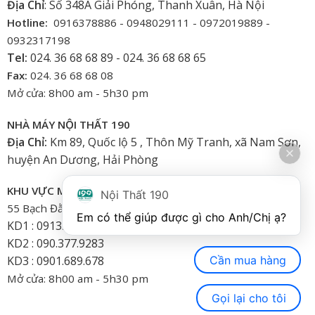
Địa Chỉ
: Số 348A Giải Phóng, Thanh Xuân, Hà Nội
Hotline:
0916378886 - 0948029111 - 0972019889 -
0932317198
Tel:
024. 36 68 68 89 - 024. 36 68 68 65
Fax:
024. 36 68 68 08
Mở cửa: 8h00 am - 5h30 pm
NHÀ MÁY NỘI THẤT 190
Địa Chỉ:
Km 89, Quốc lộ 5 , Thôn Mỹ Tranh, xã Nam Sơn,
huyện An Dương, Hải Phòng
KHU VỰC MIỀN NAM
Nội Thất 190
55 Bạch Đằng, Phường 15, Bình Thạnh-HCM
Em có thể giúp được gì cho Anh/Chị ạ? 
KD1 : 0913.922.926
KD2 : 090.377.9283
Cần mua hàng
KD3 : 0901.689.678
Mở cửa: 8h00 am - 5h30 pm
Gọi lại cho tôi