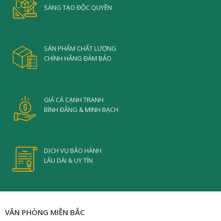
SÁNG TẠO ĐỘC QUYỀN
SẢN PHẨM CHẤT LƯỢNG
CHÍNH HÃNG ĐẢM BẢO
GIÁ CẢ CẠNH TRANH
BÌNH ĐẲNG & MINH BẠCH
DỊCH VỤ BẢO HÀNH
LÂU DÀI & UY TÍN
VĂN PHÒNG MIỀN BẮC