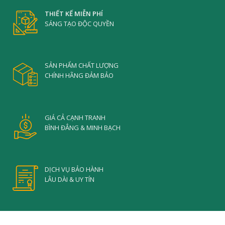
THIẾT KẾ MIỄN PHÍ
SÁNG TẠO ĐỘC QUYỀN
SẢN PHẨM CHẤT LƯỢNG
CHÍNH HÃNG ĐẢM BẢO
GIÁ CẢ CẠNH TRANH
BÌNH ĐẲNG & MINH BẠCH
DỊCH VỤ BẢO HÀNH
LÂU DÀI & UY TÍN