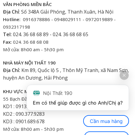
VĂN PHÒNG MIỀN BẮC
Địa Chỉ
: Số 348A Giải Phóng, Thanh Xuân, Hà Nội
Hotline:
0916378886 - 0948029111 - 0972019889 -
0932317198
Tel:
024. 36 68 68 89 - 024. 36 68 68 65
Fax:
024. 36 68 68 08
Mở cửa: 8h00 am - 5h30 pm
NHÀ MÁY NỘI THẤT 190
Địa Chỉ:
Km 89, Quốc lộ 5 , Thôn Mỹ Tranh, xã Nam Sơn,
huyện An Dương, Hải Phòng
KHU VỰC MIỀN NAM
Nội Thất 190
55 Bạch Đằng, Phường 15, Bình Thạnh-HCM
Em có thể giúp được gì cho Anh/Chị ạ? 
KD1 : 0913.922.926
KD2 : 090.377.9283
Cần mua hàng
KD3 : 0901.689.678
Mở cửa: 8h00 am - 5h30 pm