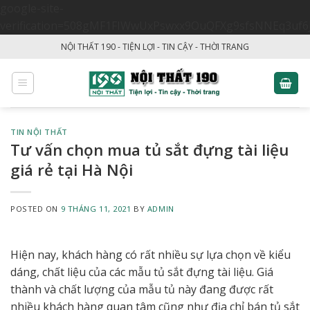
google-site-
verification=508gMF1FIWwUxPswxx9OuQFXg9sfsNNEq3uf6
Skip
NỘI THẤT 190 - TIỆN LỢI - TIN CẬY - THỜI TRANG
to
content
TIN NỘI THẤT
Tư vấn chọn mua tủ sắt đựng tài liệu
giá rẻ tại Hà Nội
POSTED ON
9 THÁNG 11, 2021
BY
ADMIN
Hiện nay, khách hàng có rất nhiều sự lựa chọn về kiểu
dáng, chất liệu của các mẫu tủ sắt đựng tài liệu. Giá
thành và chất lượng của mẫu tủ này đang được rất
nhiều khách hàng quan tâm cũng như địa chỉ bán tủ sắt