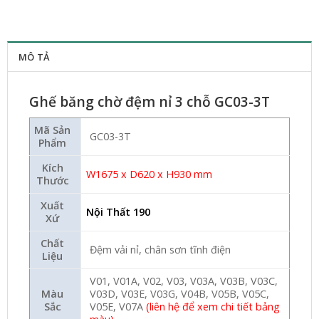
MÔ TẢ
Ghế băng chờ đệm nỉ 3 chỗ GC03-3T
Mã Sản
GC03-3T
Phẩm
Kích
W1675 x D620 x H930 mm
Thước
Xuất
Nội Thất 190
Xứ
Chất
Đệm vải nỉ, chân sơn tĩnh điện
Liệu
V01, V01A, V02, V03, V03A, V03B, V03C,
Màu
V03D, V03E, V03G, V04B, V05B, V05C,
Sắc
V05E, V07A
(liên hệ để xem chi tiết bảng