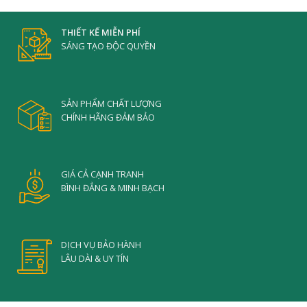
THIẾT KẾ MIỄN PHÍ
SÁNG TẠO ĐỘC QUYỀN
SẢN PHẨM CHẤT LƯỢNG
CHÍNH HÃNG ĐẢM BẢO
GIÁ CẢ CẠNH TRANH
BÌNH ĐẲNG & MINH BẠCH
DỊCH VỤ BẢO HÀNH
LÂU DÀI & UY TÍN