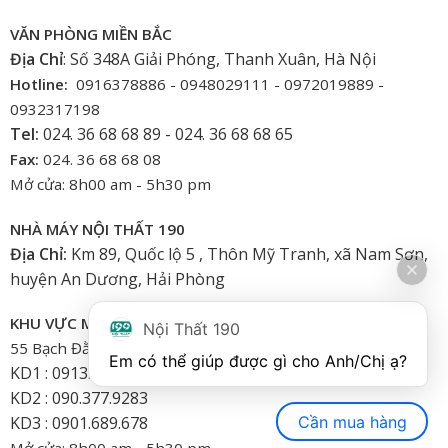
VĂN PHÒNG MIỀN BẮC
Địa Chỉ
: Số 348A Giải Phóng, Thanh Xuân, Hà Nội
Hotline:
0916378886 - 0948029111 - 0972019889 -
0932317198
Tel:
024. 36 68 68 89 - 024. 36 68 68 65
Fax:
024. 36 68 68 08
Mở cửa: 8h00 am - 5h30 pm
NHÀ MÁY NỘI THẤT 190
Địa Chỉ:
Km 89, Quốc lộ 5 , Thôn Mỹ Tranh, xã Nam Sơn,
huyện An Dương, Hải Phòng
KHU VỰC MIỀN NAM
Nội Thất 190
55 Bạch Đằng, Phường 15, Bình Thạnh-HCM
Em có thể giúp được gì cho Anh/Chị ạ? 
KD1 : 0913.922.926
KD2 : 090.377.9283
Cần mua hàng
KD3 : 0901.689.678