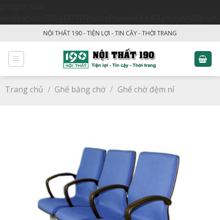
google-site-
verification=508gMF1FIWwUxPswxx9OuQFXg9sfsNNEq3uf6
Skip
NỘI THẤT 190 - TIỆN LỢI - TIN CẬY - THỜI TRANG
to
content
Trang chủ
/
Ghế băng chờ
/
Ghế chờ đệm nỉ