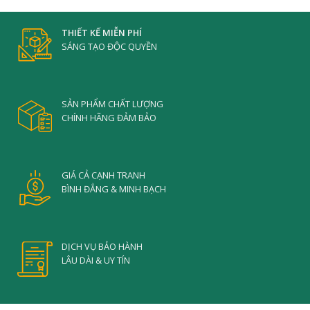
THIẾT KẾ MIỄN PHÍ
SÁNG TẠO ĐỘC QUYỀN
SẢN PHẨM CHẤT LƯỢNG
CHÍNH HÃNG ĐẢM BẢO
GIÁ CẢ CẠNH TRANH
BÌNH ĐẲNG & MINH BẠCH
DỊCH VỤ BẢO HÀNH
LÂU DÀI & UY TÍN