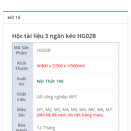
MÔ TẢ
Hộc tài liệu 3 ngăn kéo HG02B
Mã Sản
HG02B
Phẩm
Kích
W400 x D500 x H560mm
Thước
Xuất
Nội Thất 190
Xứ
Chất
Gỗ công nghiệp MFC
Liệu
Màu
M1, M2, M3, M4, M5, MG, MV, M6, M7
Sắc
(liên hệ để xem chi tiết bảng màu)
Bảo
12 Tháng
Hành