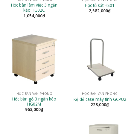
Hộc bàn làm việc 3 ngăn
Hộc tủ sắt HS01
kéo HG02C
2,582,000
₫
1,054,000
₫
HỘC BÀN VĂN PHÒNG
HỘC BÀN VĂN PHÒNG
Hộc bàn gỗ 3 ngăn kéo
Kệ để case máy tính GCPU2
HG02M
228,000
₫
963,000
₫