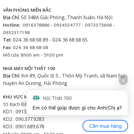
VĂN PHÒNG MIỀN BẮC
Địa Chỉ
: Số 348A Giải Phóng, Thanh Xuân, Hà Nội
Hotline:
0916378886 - 0934534777 - 0973375668 -
0932317198
Tel:
024. 36 68 68 89 - 024. 36 68 68 65
Fax:
024. 36 68 68 08
Mở cửa: 8h00 am - 5h30 pm
NHÀ MÁY NỘI THẤT 190
Địa Chỉ:
Km 89, Quốc lộ 5 , Thôn Mỹ Tranh, xã Nam Sơn,
huyện An Dương, Hải Phòng
KHU VỰC MIỀN NAM
Nội Thất 190
55 Bạch Đằng, Phường 15, Bình Thạnh-HCM
Em có thể giúp được gì cho Anh/Chị ạ? 
KD1 : 0913.922.926
KD2 : 090.377.9283
Cần mua hàng
KD3 : 0901.689.678
Mở cửa: 8h00 am - 5h30 pm