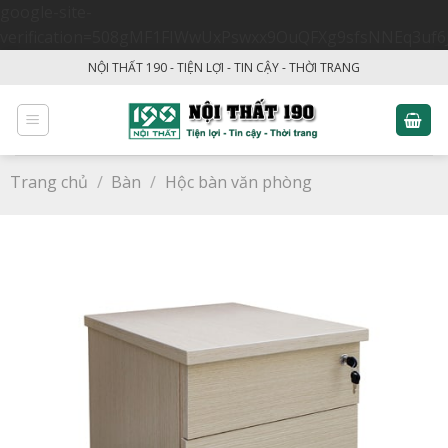
google-site-
verification=508gMF1FIWwUxPswxx9OuQFXg9sfsNNEq3uf6
Skip
NỘI THẤT 190 - TIỆN LỢI - TIN CẬY - THỜI TRANG
to
content
Trang chủ
/
Bàn
/
Hộc bàn văn phòng