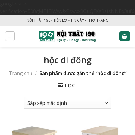
google-site-
verification=508gMF1FIWwUxPswxx9OuQFXg9sfsNNEq3uf6
Skip
NỘI THẤT 190 - TIỆN LỢI - TIN CẬY - THỜI TRANG
to
content
hộc di đông
Trang chủ
/
Sản phẩm được gắn thẻ “hộc di đông”
LỌC