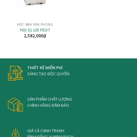
HỘC BÀN VĂN PHÒNG
Hộc tủ sắt HS01
2,582,000
₫
THIẾT KẾ MIỄN PHÍ
SÁNG TẠO ĐỘC QUYỀN
SẢN PHẨM CHẤT LƯỢNG
CHÍNH HÃNG ĐẢM BẢO
GIÁ CẢ CẠNH TRANH
BÌNH ĐẲNG & MINH BẠCH