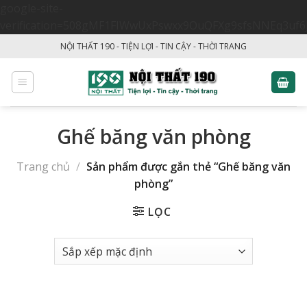
google-site-
verification=508gMF1FIWwUxPswxx9OuQFXg9sfsNNEq3uf6
Skip
NỘI THẤT 190 - TIỆN LỢI - TIN CẬY - THỜI TRANG
to
content
Ghế băng văn phòng
Trang chủ
/
Sản phẩm được gắn thẻ “Ghế băng văn
phòng”
LỌC