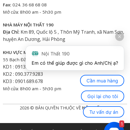
Fax:
024. 36 68 68 08
Mở cửa: 8h00 am - 5h30 pm
NHÀ MÁY NỘI THẤT 190
Địa Chỉ:
Km 89, Quốc lộ 5 , Thôn Mỹ Tranh, xã Nam Sơn,
huyện An Dương, Hải Phòng
KHU VỰC MIỀN NAM
Nội Thất 190
55 Bạch Đằng, Phường 15, Bình Thạnh-HCM
Em có thể giúp được gì cho Anh/Chị ạ? 
KD1 : 0913.922.926
KD2 : 090.377.9283
Cần mua hàng
KD3 : 0901.689.678
Mở cửa: 8h00 am - 5h30 pm
Gọi lại cho tôi
2026 © BẢN QUYỀN THUỘC VỀ
NỘI THẤT 190
Tư vấn dự án
1