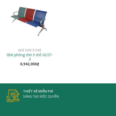
GHẾ CHỜ 3 CHỖ
Ghế phòng chờ 3 chỗ GC07-
3
6,942,000
₫
THIẾT KẾ MIỄN PHÍ
SÁNG TẠO ĐỘC QUYỀN