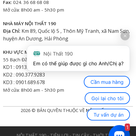
Fax:
024. 36 68 68 08
Mở cửa: 8h00 am - 5h30 pm
NHÀ MÁY NỘI THẤT 190
Địa Chỉ:
Km 89, Quốc lộ 5 , Thôn Mỹ Tranh, xã Nam Sơn,
huyện An Dương, Hải Phòng
KHU VỰC MIỀN NAM
Nội Thất 190
55 Bạch Đằng, Phường 15, Bình Thạnh-HCM
Em có thể giúp được gì cho Anh/Chị ạ? 
KD1 : 0913.922.926
KD2 : 090.377.9283
Cần mua hàng
KD3 : 0901.689.678
Mở cửa: 8h00 am - 5h30 pm
Gọi lại cho tôi
2026 © BẢN QUYỀN THUỘC VỀ
NỘI THẤT 190
Tư vấn dự án
1
NỘI THẤT 190 - TIỆN LỢI - TIN CẬY - THỜI TRANG