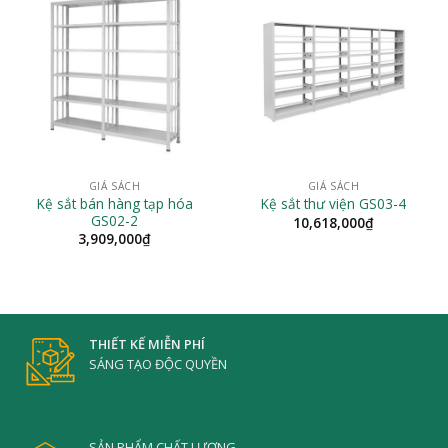
GIÁ SÁCH
GIÁ SÁCH
Kệ sắt bán hàng tạp hóa
Kệ sắt thư viện GS03-4
GS02-2
10,618,000
₫
3,909,000
₫
THIẾT KẾ MIỄN PHÍ
SÁNG TẠO ĐỘC QUYỀN
SẢN PHẨM CHẤT LƯỢNG