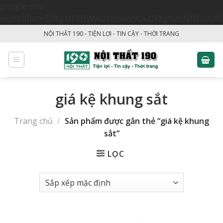
google-site-
verification=508gMF1FIWwUxPswxx9OuQFXg9sfsNNEq3uf6
Skip
NỘI THẤT 190 - TIỆN LỢI - TIN CẬY - THỜI TRANG
to
content
giá kệ khung sắt
Trang chủ
/
Sản phẩm được gắn thẻ “giá kệ khung
sắt”
LỌC